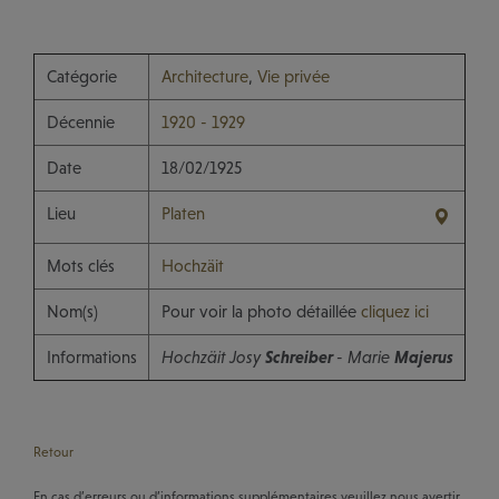
Catégorie
Architecture
,
Vie privée
Décennie
1920 - 1929
Date
18/02/1925
Lieu
Platen
Mots clés
Hochzäit
Nom(s)
Pour voir la photo détaillée
cliquez ici
Informations
Hochzäit Josy
Schreiber
- Marie
Majerus
Retour
En cas d’erreurs ou d’informations supplémentaires veuillez nous avertir