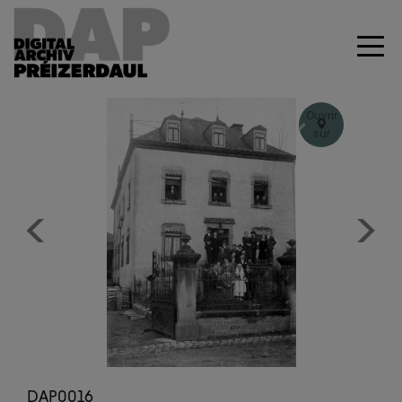
Ouvrir
sur
Geoportal
+
–
Previous
Next
DAP0016