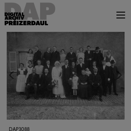
Previous
Next
DAP3088