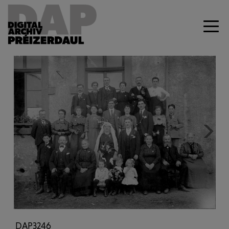
Previous
Next
DAP3246