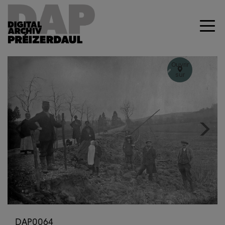
Ouvrir
sur
Geoportal
+
–
Previous
Next
DAP0064