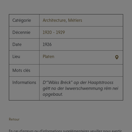
Catégorie
Architecture
,
Métiers
Décennie
1920 - 1929
Date
1926
Lieu
Platen
Mots clés
Informations
D'"Wäiss Bréck" op der Haaptstrooss
gëtt no der Iwwerschwemmung rëm nei
opgebaut.
Retour
En cas d’erreurs ou d’informations supplémentaires veuillez nous avertir