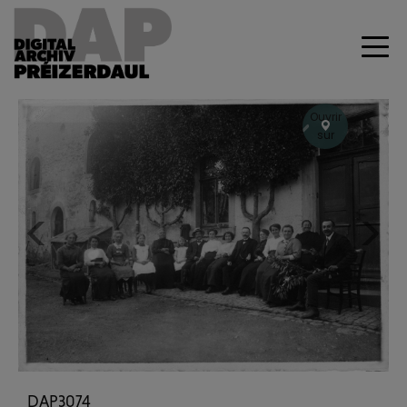
Ouvrir
sur
Geoportal
+
–
Previous
Next
DAP3074