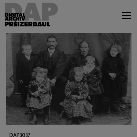
Previous
Next
DAP3037