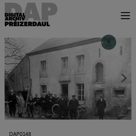
Ouvrir
sur
Geoportal
+
–
Previous
Next
DAP0148