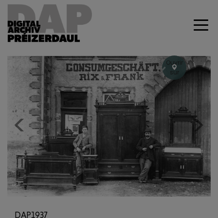
Ouvrir
sur
Geoportal
+
–
Previous
Next
DAP1937