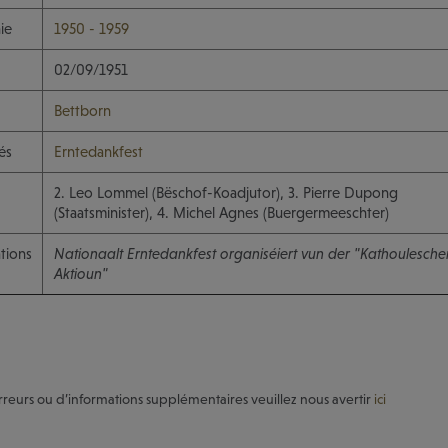
ie
1950 - 1959
02/09/1951
Bettborn
és
Erntedankfest
2. Leo Lommel (Bëschof-Koadjutor), 3. Pierre Dupong
(Staatsminister), 4. Michel Agnes (Buergermeeschter)
tions
Nationaalt Erntedankfest organiséiert vun der "Kathoulesche
Aktioun"
rreurs ou d’informations supplémentaires veuillez nous avertir
ici