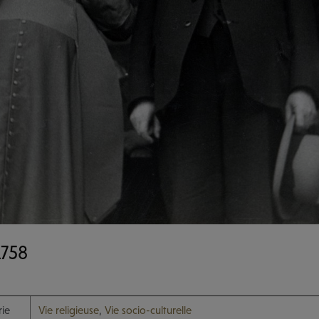
758
ie
Vie religieuse
,
Vie socio-culturelle