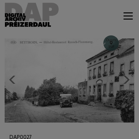
Ouvrir
sur
Geoportal
+
–
Previous
Next
DAP0027