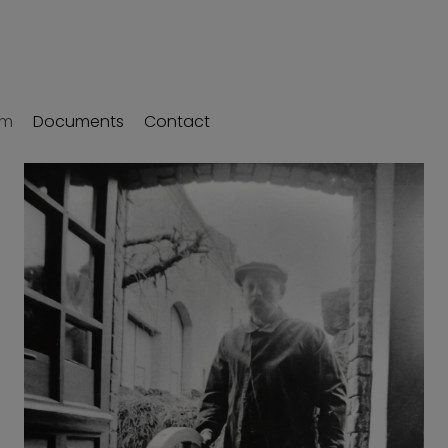
um
Documents
Contact