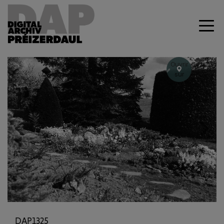
Ouvrir
sur
Geoportal
+
–
Previous
Next
DAP1325