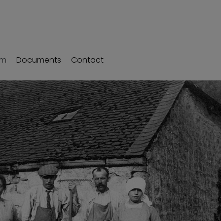
um
Documents
Contact