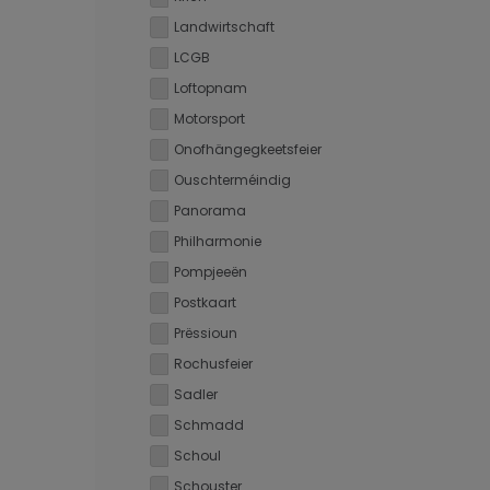
Landwirtschaft
LCGB
Loftopnam
Motorsport
Onofhängegkeetsfeier
Ouschterméindig
Panorama
Philharmonie
Pompjeeën
Postkaart
Prëssioun
Rochusfeier
Sadler
Schmadd
Schoul
Schouster