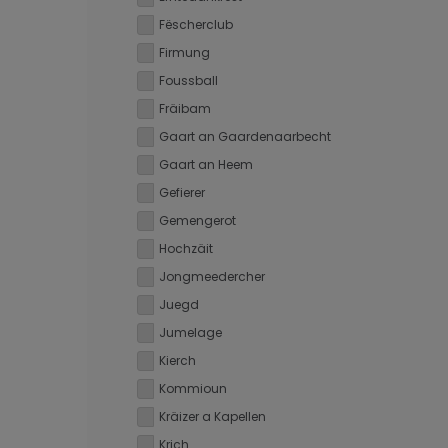
Fëscherclub
Firmung
Foussball
Fräibam
Gaart an Gaardenaarbecht
Gaart an Heem
Gefierer
Gemengerot
Hochzäit
Jongmeedercher
Juegd
Jumelage
Kierch
Kommioun
Kräizer a Kapellen
Krich