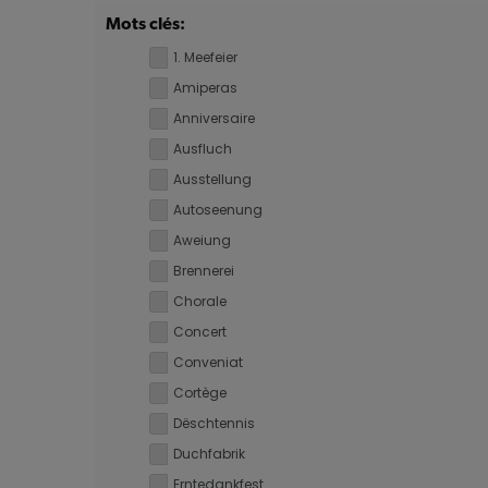
Mots clés:
1. Meefeier
Amiperas
Anniversaire
Ausfluch
Ausstellung
Autoseenung
Aweiung
Brennerei
Chorale
Concert
Conveniat
Cortège
Dëschtennis
Duchfabrik
Erntedankfest