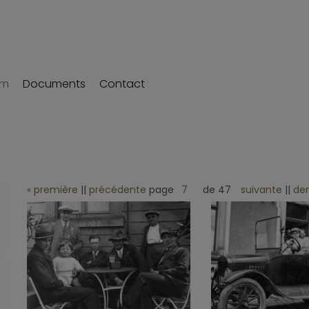
um
Documents
Contact
« première
||
précédente
page
de 47
suivante
||
der